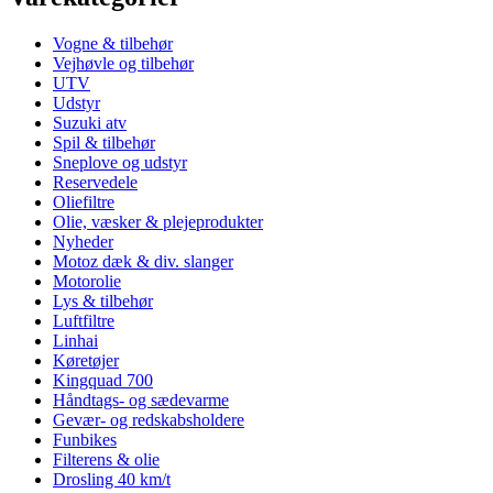
Vogne & tilbehør
Vejhøvle og tilbehør
UTV
Udstyr
Suzuki atv
Spil & tilbehør
Sneplove og udstyr
Reservedele
Oliefiltre
Olie, væsker & plejeprodukter
Nyheder
Motoz dæk & div. slanger
Motorolie
Lys & tilbehør
Luftfiltre
Linhai
Køretøjer
Kingquad 700
Håndtags- og sædevarme
Gevær- og redskabsholdere
Funbikes
Filterens & olie
Drosling 40 km/t