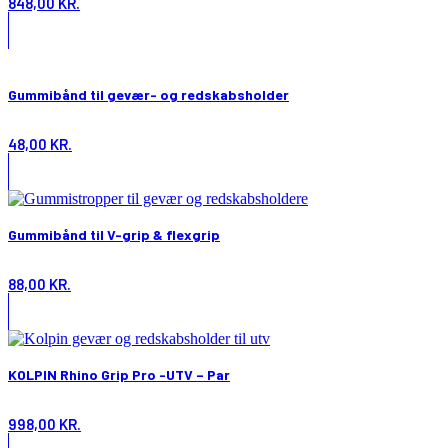
848,00
KR.
Gummibånd til gevær- og redskabsholder
48,00
KR.
Gummibånd til V-grip & flexgrip
88,00
KR.
KOLPIN Rhino Grip Pro -UTV – Par
998,00
KR.