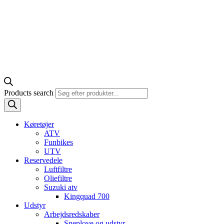
Products search
Køretøjer
ATV
Funbikes
UTV
Reservedele
Luftfiltre
Oliefiltre
Suzuki atv
Kingquad 700
Udstyr
Arbejdsredskaber
Sneplove og udstyr