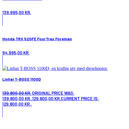
139.995,00
KR.
Honda TRX 520FE FourTrax Foreman
94.995,00
KR.
Linhai T-BOSS 1100D
139.800,00
KR.
ORIGINAL PRICE WAS:
139.800,00 KR..
129.800,00
KR.
CURRENT PRICE IS:
129.800,00 KR..