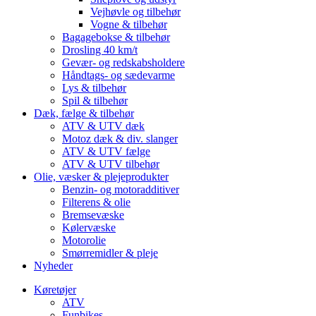
Vejhøvle og tilbehør
Vogne & tilbehør
Bagagebokse & tilbehør
Drosling 40 km/t
Gevær- og redskabsholdere
Håndtags- og sædevarme
Lys & tilbehør
Spil & tilbehør
Dæk, fælge & tilbehør
ATV & UTV dæk
Motoz dæk & div. slanger
ATV & UTV fælge
ATV & UTV tilbehør
Olie, væsker & plejeprodukter
Benzin- og motoradditiver
Filterens & olie
Bremsevæske
Kølervæske
Motorolie
Smørremidler & pleje
Nyheder
Køretøjer
ATV
Funbikes