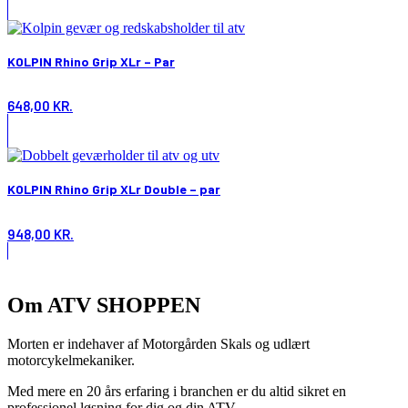
KOLPIN Rhino Grip XLr – Par
648,00
KR.
KOLPIN Rhino Grip XLr Double – par
948,00
KR.
Om ATV SHOPPEN
Morten er indehaver af Motorgården Skals og udlært
motorcykelmekaniker.
Med mere en 20 års erfaring i branchen er du altid sikret en
professionel løsning for dig og din ATV..