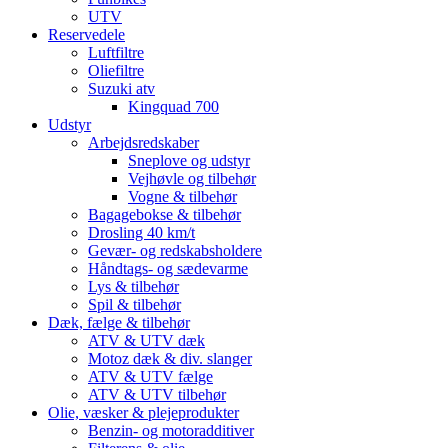
UTV
Reservedele
Luftfiltre
Oliefiltre
Suzuki atv
Kingquad 700
Udstyr
Arbejdsredskaber
Sneplove og udstyr
Vejhøvle og tilbehør
Vogne & tilbehør
Bagagebokse & tilbehør
Drosling 40 km/t
Gevær- og redskabsholdere
Håndtags- og sædevarme
Lys & tilbehør
Spil & tilbehør
Dæk, fælge & tilbehør
ATV & UTV dæk
Motoz dæk & div. slanger
ATV & UTV fælge
ATV & UTV tilbehør
Olie, væsker & plejeprodukter
Benzin- og motoradditiver